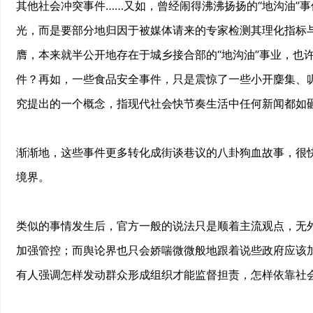
其他社会冲突事件……又如，曾经闹得沸沸扬扬的“地沟油”
光，而是要部分地归因于被媒体请来的专家检测其理化指标
膺，本来就半公开地存在于城乡接合部的“地沟油”事业，也
件？再如，一些食品安全事件，只是震惊了一些小开麇集、叽
究提出的一个概念，指现代社会快节奏生活中任何新闻都如
渐渐地，这些事件更多转化成街谈巷议的八卦狗血故事，很快
境界。
类似的事情发生后，官方一般的说法只是顺着主流观点，无
加强管控；而舆论界也只会娇喘微微般地跟着说些政府应该
有人强调怎样发动群众形成组织才能监督担责，怎样依靠社