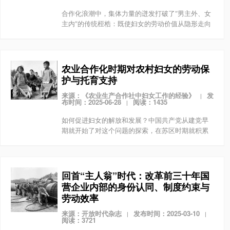
合作化浪潮中，集体力量的迸发打破了“男主外、女
主内”的传统桎梏：既使妇女的劳动价值从隐形走向
显性，又消解了“育儿拖累劳动”的矛盾。这不仅是农
业生产的现实需要，更是中国农村妇女在集体框架
下追求...
农业合作化时期对农村妇女的劳动保
护与托育支持
来源：《农业生产合作社中妇女工作的经验》
发
|
布时间：2025-06-28
阅读：1435
|
如何促进妇女的解放和发展？中国共产党从建党早
期就开始了对这个问题的探索，在苏区时期就积累
了丰富的实践经验。在建国后的农业合作化运动时
期，农村妇女既走出了家庭，在农业合作化生产中
贡献了重要的力...
回首“主人翁”时代：改革前三十年国
营企业内部的身份认同、制度约束与
劳动效率
来源：开放时代杂志
发布时间：2025-03-10
|
|
阅读：3721