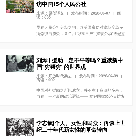
访中国15个人民公社
来源：原创译文
发布时间：2026-06-07
阅
|
|
读：835
早在人民公社兴起之初，欧美国家便对这场变革充
满恐惧与质疑，甚至用“毁家灭户”“奴隶劳动”等恶意
标签肆意抹黑。为探寻真相，英国记者菲利斯·格林
于1960年不远万里奔赴中国，实地走访了十五个人
民...
刘烨 | 援助一定不平等吗？重读新中
国“穷帮穷”的世界观
来源：开放时代杂志
发布时间：2026-04-09
|
|
阅读：902
中国对外援助之所以成立，并不在于资源的多寡，
而在于一种新的政治逻辑——“友好国家经济日益发
展，反对帝国主义、维护世界和平的力量不断增
强，就是对中国人民的巨大支援”。也正是在这一意
义上，“穷帮...
李志毓|个人、女性和民众：再谈上世
纪二十年代新女性的革命转向