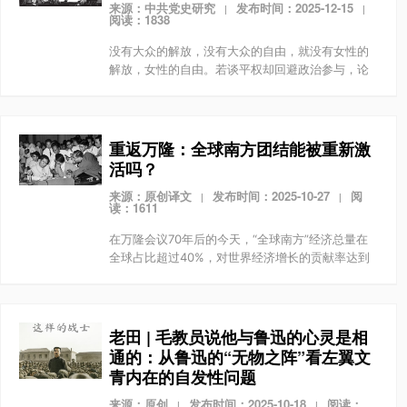
来源：中共党史研究
发布时间：2025-12-15
|
|
阅读：1838
没有大众的解放，没有大众的自由，就没有女性的
解放，女性的自由。若谈平权却回避政治参与，论
解放却向性别以外的压迫妥协，那么作为被压迫大
众的一部分，女性的自由又从何谈起？
重返万隆：全球南方团结能被重新激
活吗？
来源：原创译文
发布时间：2025-10-27
阅
|
|
读：1611
在万隆会议70年后的今天，“全球南方”经济总量在
全球占比超过40%，对世界经济增长的贡献率达到
80%，有望成为推动全球发展与国际社会公平正义
的关键力量。在此背景下重新讨论万隆遗产，不是
将其浪...
老田 | 毛教员说他与鲁迅的心灵是相
通的：从鲁迅的“无物之阵”看左翼文
青内在的自发性问题
来源：原创
发布时间：2025-10-18
阅读：
|
|