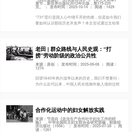
章节，新世界出版社2012年出版，第175-220
页。
发布时间：2025-10-14
阅读：1429
|
|
“731”恶行是国人心中绕不开的伤痛，但是如今我们
要如何认识那段历史并发声？本文尝试通过文幼章
——一位西方传教士的思想转变和行动来回应这个
问题。1925年，文幼章正如他的同事们一样，带着
传播...
老田 | 群众路线与人民史观：“打
捞”劳动阶级的政治公共性
来源：原创
发布时间：2025-09-08
阅读：
|
|
1274
回望1840年鸦片战争以来的历史，我们不禁要问：
为什么近代以来，中国人民在抵御外敌入侵的过程
中，一再失败，直到抗日战争才取得完全胜利？这
一百年，中国人民发生了怎样的变化，如何成长为
改天换地的...
合作化运动中的妇女解放实践
来源：节选自《农业生产合作社中妇女工作的经
验》 ，中华全国民主妇女联合会研究室编，财政经
济出版社（1956）
发布时间：2025-07-28
阅
|
|
读：1261