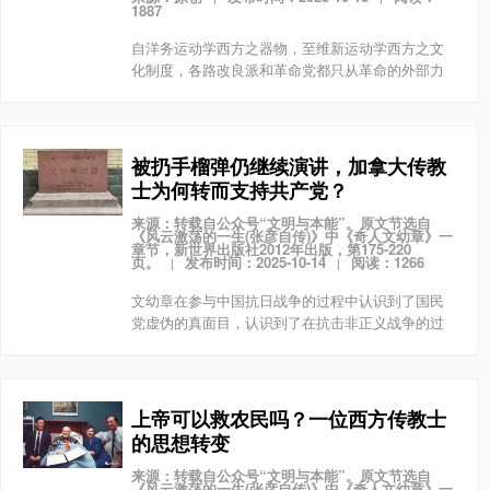
1887
自洋务运动学西方之器物，至维新运动学西方之文
化制度，各路改良派和革命党都只从革命的外部力
量对比看问题，而人民群众作为革命主体的力量直
至毛教员才真正被认识和建设起来。
被扔手榴弹仍继续演讲，加拿大传教
士为何转而支持共产党？
来源：转载自公众号“文明与本能”。原文节选自
《风云激荡的一生(张彦自传)》中《奇人文幼章》一
章节，新世界出版社2012年出版，第175-220
页。
发布时间：2025-10-14
阅读：1266
|
|
文幼章在参与中国抗日战争的过程中认识到了国民
党虚伪的真面目，认识到了在抗击非正义战争的过
程中，所谓和平主义和个人传教的局限性。他发
现，西方所谓的“自由中国”的核心，实际上是一小撮
地主和投机商...
上帝可以救农民吗？一位西方传教士
的思想转变
来源：转载自公众号“文明与本能”。原文节选自
《风云激荡的一生(张彦自传)》中《奇人文幼章》一