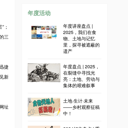
年度活动
年度讲座盘点 |
“；
2025，我们在食
的三
物、土地与记忆
里，探寻被遮蔽的
遗产
年度盘点 | 2025，
迅捷
在裂缝中寻找光
遇见新
亮：土地、劳动与
集体的艰难叙事
土地·生计·未来
——乡村观察征稿
网址
中！