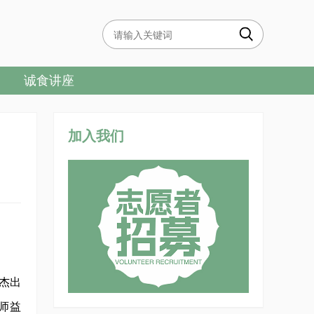
诚食讲座
加入我们
杰出
师益