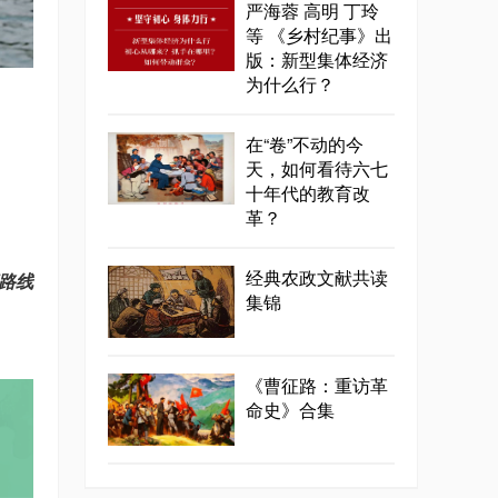
严海蓉 高明 丁玲
等 《乡村纪事》出
版：新型集体经济
为什么行？
在“卷”不动的今
天，如何看待六七
十年代的教育改
革？
经典农政文献共读
路线
集锦
《曹征路：重访革
命史》合集