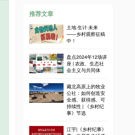
推荐文章
土地·生计·未来
——乡村观察征稿
中！
盘点2024年12场讲
座 | 农政、生态社
会主义与共同体
藏北高原上的牧业
公社：如何创造安
全感、获得感、可
持续性 | 《乡村纪
事》节选
江宇|《乡村纪事》