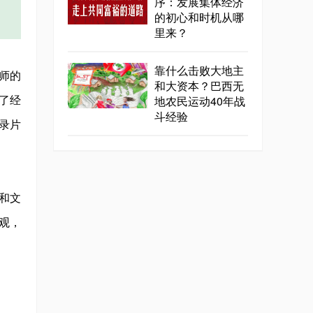
序：发展集体经济
的初心和时机从哪
里来？
靠什么击败大地主
师的
和大资本？巴西无
地农民运动40年战
了经
斗经验
录片
和文
/参观，