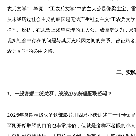
农兵文学”。毕竟，“工农兵文学”中的主人公是像梁生宝、
从未经历过社会主义的韩国是无法产生社会主义“工农兵文学
挣扎、反抗，在思想上渴望真理的主人公。成谨济认为，只有
现实社会中存在的问题与其历史成因之间的关系。曹征路老师
农兵文学”的必由之路。
二、实践
1、一没背景二没关系，浪浪山小妖怪配取经吗？
2025年暑期档爆火的这部影片用四只小妖讲述了一个全新
至刚开始取经的目的也非常庸俗，但就是这样不起眼的小人