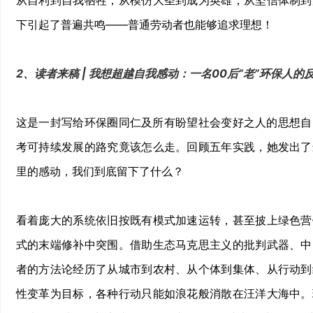
从自利到自我牺牲，从模仿大圣到成为英雄，从坚信体制到
下引起了普遍共鸣——普通劳动者也能够追求理想！
2、读者来稿 | 我想超越自我感动：一名00后“老”环保人的
这是一封写给环保圈同仁及所有盼望社会变好之人的思想自白
考可持续发展的路究竟该怎么走。回顾五年实践，她发出了
里的感动，我们到底留下了什么？
看着庞大的系统依旧按既有模式加速运转，甚至披上绿色营
式的末端修补中突围。借助生态马克思主义的批判武器、中
者的方法论经历了从城市到农村、从个体到集体、从行动到
性变革为目标，各种行动只能如浪花般消散在汪洋大海中。