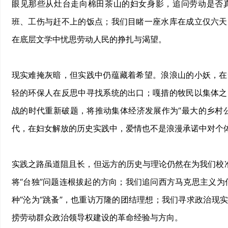
眼见那些从灶台走向棉田茶山的妇女身影，追问劳动是否
班、工伤与赶不上的饭点；我们目睹一座水库在成立仅六天
在底层文学中忧思劳动人民的挣扎与渴望。
现实难掩灰暗，但实践中仍蕴藏着希望。浪浪山的小妖，在
轻的环保人在反思中寻找系统的出口；嘎措的牧民以集体之
战的时代重新破题，将推动集体经济发展作为“最大的乡村
代，在妇女解放的历史实践中，爱情也不是浪漫承诺中对个
实践之路虽道阻且长，但远方的历史与理论仍然在为我们校准
将“台独”问题连根拔起的方向；我们追问西方马克思主义为
种”沦为“跳蚤”，也重访万隆的团结理想；我们寻求政治现
捞劳动群众政治领导权建设的革命经验与方向。