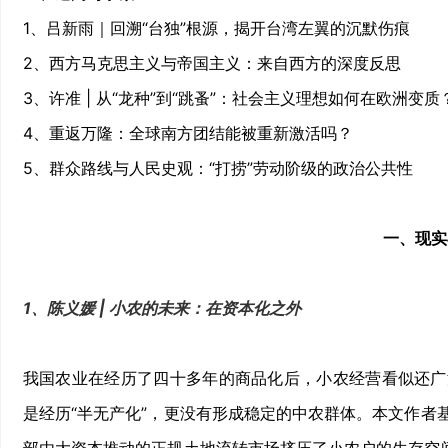
1、吕新雨｜回溯“台独”根源，揭开台湾左翼的沉默伤痕
2、西方马克思主义与帝国主义：来自西方的深度反思
3、许准 | 从“龙种”到“跳蚤”：社会主义理想如何在欧洲变质
4、重返万隆：全球南方团结能被重新激活吗？
5、群众路线与人民史观：“打捞”劳动阶级的政治公共性
一、现实
1、陈义媛 | 小农的未来：在资本化之外
我国农业在经历了四十多年的商品化后，小农经营看似还广
是经历“半无产化”，更没有形成稳定的中农群体。本文作者