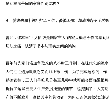
撼动根深蒂固的家庭性别结构？
4、读者来稿 | 进厂打工三年，谈谈工伤、加班和赶不上的
曾经，课本里“工人阶级是国家主人”的宏大概念令作者感到
切肤之痛，认清了书本与现实之间的鸿沟。
百年前先辈们浴血争取来的八小时工作制，在现代化的流水
人们往往选择默默忍受而非上报工伤；为了完成超额的工作，
精确管控，工人们早吃几分甚至几秒钟就可能会面临通报惩
拆解了这些被庞大生产数据掩盖的细节，也挖掘了工人劳动
产值不断攀升，身处其中的劳动者，为何却连休息权都难以