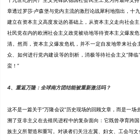
十九世纪的共产主义先锋队德国社会民主工党为何最终支持
章透过罗莎·卢森堡与党内主流的激烈论战犀利地指出，十
建立在资本主义高度发达的基础上，从资本主义走向社会主
社民党在内的欧洲社会主义政党被动地等待资本主义爆发危
清。然而，资本主义爆发危机，并不一定自发地带来社会
众、如何进行党内建设等的剖析，消极等待社会主义“降临
蛮！”
4、重返万隆：全球南方团结能被重新激活吗？
这不是一篇关于“万隆会议”历史现场的回顾文章，而是一场
溯了亚非主义在去殖民进程中的复杂面向：它既曾孕育跨国
族主义所塑造和重写。对谈者们关注左翼、妇女、工会与文