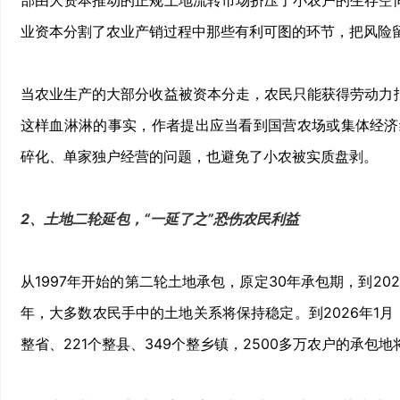
部由大资本推动的正规土地流转市场挤压了小农户的生存空间
业资本分割了农业产销过程中那些有利可图的环节，把风险
当农业生产的大部分收益被资本分走，农民只能获得劳动力报
这样血淋淋的事实，作者提出应当看到国营农场或集体经济
碎化、单家独户经营的问题，也避免了小农被实质盘剥。
2、土地二轮延包，“一延了之”恐伤农民利益
从1997年开始的第二轮土地承包，原定30年承包期，到20
年，大多数农民手中的土地关系将保持稳定。到2026年1
整省、221个整县、349个整乡镇，2500多万农户的承包