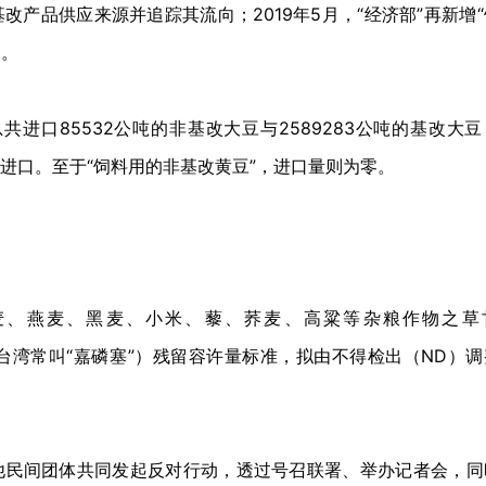
产品供应来源并追踪其流向；2019年5月，“经济部”再新增“
列。
共进口85532公吨的非基改大豆与2589283公吨的基改大
国进口。至于“饲料用的非基改黄豆”，进口量则为零。
列大麦、燕麦、黑麦、小米、藜、荞麦、高粱等杂粮作物之草
等，台湾常叫“嘉磷塞”）残留容许量标准，拟由不得检出（ND）
他民间团体共同发起反对行动，透过号召联署、举办记者会，同