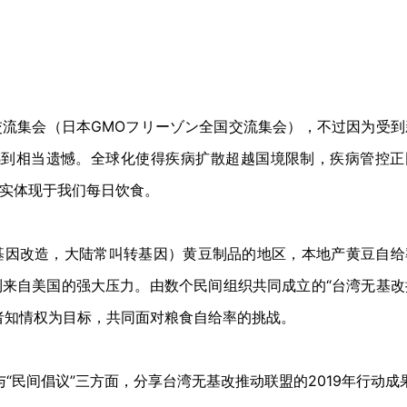
流集会（日本GMOフリーゾン全国交流集会），不过因为受到
着实感到相当遗憾。全球化使得疾病扩散超越国境限制，疾病管控正
实体现于我们每日饮食。
基因改造，大陆常叫转基因）黄豆制品的地区，本地产黄豆自给
来自美国的强大压力。由数个民间组织共同成立的“台湾无基改
者知情权为目标，共同面对粮食自给率的挑战。
与“民间倡议”三方面，分享台湾无基改推动联盟的2019年行动成