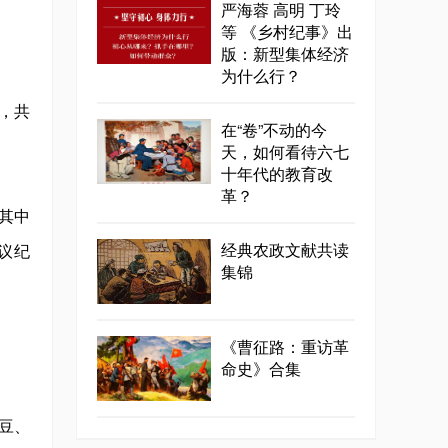
严海蓉 高明 丁玲
等 《乡村纪事》出
版：新型集体经济
为什么行？
，共
在“卷”不动的今
天，如何看待六七
十年代的教育改
革？
，其中
经典农政文献共读
议纪
集锦
《曹征路：重访革
命史》合集
豆、