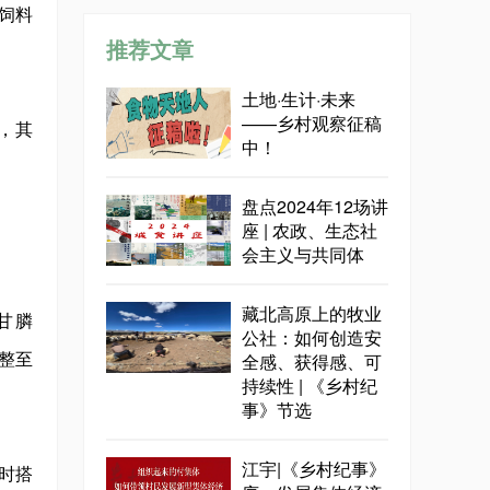
饲料
推荐文章
土地·生计·未来
——乡村观察征稿
豆，其
中！
盘点2024年12场讲
座 | 农政、生态社
会主义与共同体
藏北高原上的牧业
甘膦
公社：如何创造安
调整至
全感、获得感、可
持续性 | 《乡村纪
事》节选
江宇|《乡村纪事》
时搭