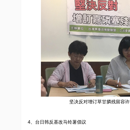
坚决反对增订草甘膦残留容许
4、台日韩反基改马铃薯倡议