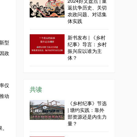
2024好文盘点 | 重
返抗争历史、关切
农政问题、对话集
体实践
新书发布 | 《乡村
新型
纪事》导言：乡村
振兴应以谁为主
因政
体？
率仅
共读
推动
《乡村纪事》节选
| 塘约实践：靠外
部资源还是内生力
量？
果。