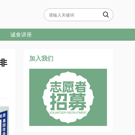
诚食讲座
加入我们
非