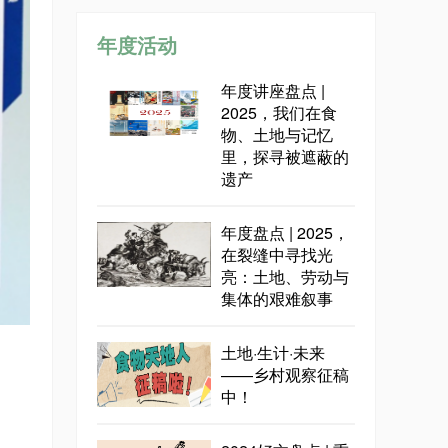
年度活动
年度讲座盘点 |
2025，我们在食
物、土地与记忆
里，探寻被遮蔽的
遗产
年度盘点 | 2025，
在裂缝中寻找光
亮：土地、劳动与
集体的艰难叙事
土地·生计·未来
——乡村观察征稿
中！