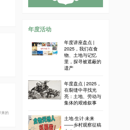
年度活动
年度讲座盘点 |
2025，我们在食
物、土地与记忆
里，探寻被遮蔽的
遗产
年度盘点 | 2025，
在裂缝中寻找光
亮：土地、劳动与
集体的艰难叙事
带来的
土地·生计·未来
——乡村观察征稿