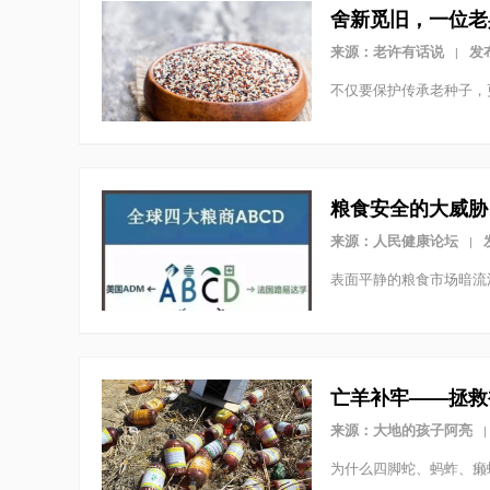
舍新觅旧，一位老
来源：老许有话说
发布
|
不仅要保护传承老种子，
粮食安全的大威胁
来源：人民健康论坛
|
表面平静的粮食市场暗流
亡羊补牢——拯救
来源：大地的孩子阿亮
|
为什么四脚蛇、蚂蚱、癞