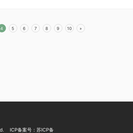
4
5
6
7
8
9
10
»
rved. ICP备案号：
苏ICP备