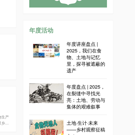
年度活动
年度讲座盘点 |
2025，我们在食
物、土地与记忆
里，探寻被遮蔽的
遗产
年度盘点 | 2025，
在裂缝中寻找光
亮：土地、劳动与
集体的艰难叙事
物生产
土地·生计·未来
...
——乡村观察征稿