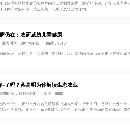
经开始重视蜜蜂受农药影响的问题，管制类尼古丁农药的使用。近年来我国也
呼吁保护蜜源环境，禁止农药、化肥以及转基因作物。
病仍在：农药威胁儿童健康
发布时间：2017-04-12
阅读：3510
|
病率远高于城市儿童。除装修污染以外，农药造成的儿童白血病也应该被更多
件了吗？蒋高明为你解读生态农业
发布时间：2017-03-01
阅读：6682
|
已经一个月，但对文件内容的解读依旧如火如荼，层出不穷。与以往文件相比
态农业的重视。本文中，蒋高明老师结合自己在弘毅生态农场的实践体会，带你解