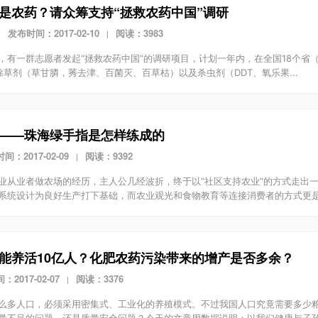
是农药？请众筹支持“拯救农药中国”调研
发布时间：2017-02-10
阅读：3983
|
|
，有一群志愿者发起“拯救农药中国”的调研项目，计划一年内，在全国18个省（
除草剂（草甘膦，莠去津、百菌灭、百草枯）以及杀虫剂（DDT、氧乐果...
——珠海绿手指是怎样练成的
间：2017-02-09
阅读：9392
|
业从业者做农场的经历，主人公几经波折，终于以“社区支持农业”的方式走出
系统设计为良好生产打下基础，而农业观光和食物教育等连接消费者的方式更是.
能养活10亿人？化肥农药污染带来的增产是否多余？
2017-02-07
阅读：3376
|
么多人口，必须采用密集式、工业化的养殖模式。不过我国人口究竟需要多少