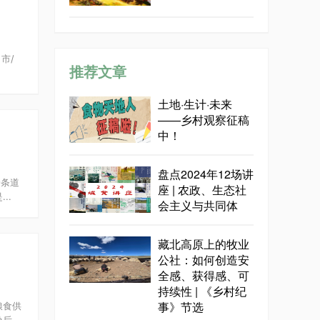
市/
推荐文章
土地·生计·未来
——乡村观察征稿
中！
盘点2024年12场讲
一条道
座 | 农政、生态社
..
会主义与共同体
藏北高原上的牧业
公社：如何创造安
全感、获得感、可
持续性 | 《乡村纪
事》节选
粮食供