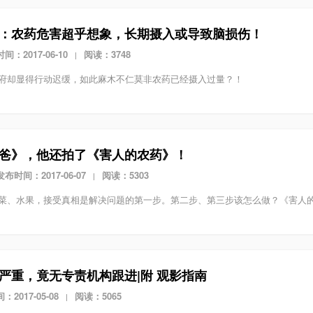
：农药危害超乎想象，长期摄入或导致脑损伤！
间：2017-06-10
阅读：3748
|
府却显得行动迟缓，如此麻木不仁莫非农药已经摄入过量？！
爸》，他还拍了《害人的农药》！
发布时间：2017-06-07
阅读：5303
|
菜、水果，接受真相是解决问题的第一步。第二步、第三步该怎么做？《害人
严重，竟无专责机构跟进|附 观影指南
2017-05-08
阅读：5065
|