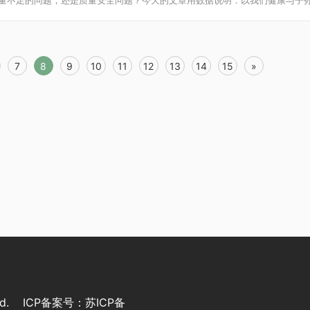
量不足的问题，还是质量安全问题？今天的文章用数据说明：以我们健康与子孙后
7
8
9
10
11
12
13
14
15
»
rved. ICP备案号：
苏ICP备