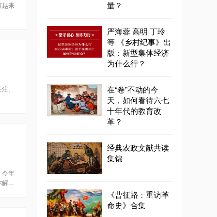
量？
有越来
严海蓉 高明 丁玲
等 《乡村纪事》出
版：新型集体经济
为什么行？
在“卷”不动的今
关注。
天，如何看待六七
十年代的教育改
革？
经典农政文献共读
集锦
，今年
...
《曹征路：重访革
命史》合集