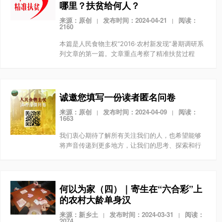
哪里？扶贫给何人？
来源：原创
发布时间：2024-04-21
阅读：
|
|
2160
本篇是人民食物主权“2016·农村新发现”暑期调研系
列文章的第一篇。文章重点考察了精准扶贫过程
中，政策设计与农村贫困现实之间的张力，对精准
扶贫政策目标的实现程度，提出了质疑。贫困指标
是如何确...
诚邀您填写一份读者匿名问卷
来源：原创
发布时间：2024-04-09
阅读：
|
|
1663
我们衷心期待了解所有关注我们的人，也希望能够
将声音传递到更多地方，让我们的思考、探索和行
动能够鼓舞更多有志之士。因此，我们诚挚地邀请
您填写这份问卷，告诉我们您的看法和建议。
何以为家（四）｜寄生在“六合彩”上
的农村大龄单身汉
来源：新乡土
发布时间：2024-03-31
阅读：
|
|
2074