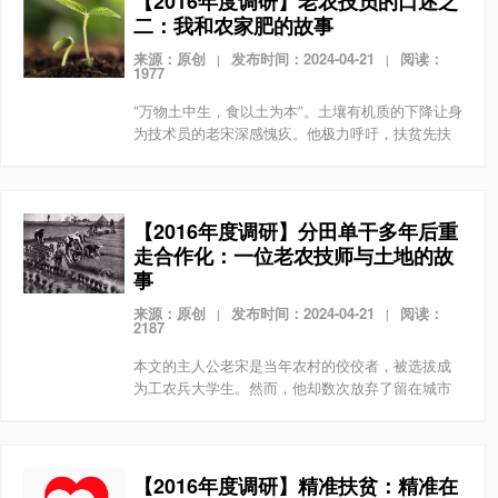
【2016年度调研】老农技员的口述之
二：我和农家肥的故事
来源：原创
发布时间：2024-04-21
阅读：
|
|
1977
“万物土中生，食以土为本”。土壤有机质的下降让身
为技术员的老宋深感愧疚。他极力呼吁，扶贫先扶
土壤的贫，把营养的土壤留住，把绿色留住。
【2016年度调研】分田单干多年后重
走合作化：一位老农技师与土地的故
事
来源：原创
发布时间：2024-04-21
阅读：
|
|
2187
本文的主人公老宋是当年农村的佼佼者，被选拔成
为工农兵大学生。然而，他却数次放弃了留在城市
获得更好职业的机会，一辈子扎根在农村。是什么
促使他做出了这样的决定？老宋用朴实无华的语
言，讲述了自己与...
【2016年度调研】精准扶贫：精准在