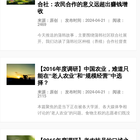
合社：农民合作的意义远超出赚钱增
收
来源：原创
发布时间：2024-04-21
阅读：
|
|
2469
今天推送的蒲韩故事，主要围绕蒲韩社区联合社展
开。我们访谈了蒲韩社区种植（养殖）合作社督查
王变娥，她也是蒲韩社区核心工作人员之一。王变
娥初中毕业，2006年加入协会。加入协会之前，她
只是个普通...
【2016年度调研】中国农业，难道只
能在“老人农业”和“规模经营”中选
择？
来源：原创
发布时间：2024-04-21
阅读：
|
|
2115
本篇聚焦的是当下正在被各大学派、各大媒体争相
讨论的“老人农业”的问题。食物主权的志愿者们既没
有盲从主流声音，推崇资本下乡、新型职业农民，
和规模经营的农业模式，也对主张维系当前小农经
济的声音提...