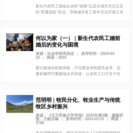
新生代农民工面临从农村“脱根”以及在城市无法立足
的“双重脱嵌”状况，导致城市务工青年无法开展正常
的社会生活，从而转向畸形的消费和恋爱模式。
何以为家（一） | 新生代农民工婚前
婚后的变化与困境
来源：社会学研究杂志
发布时间：2024-03-
|
23
阅读：2035
|
要打破城乡割裂局面，不仅要追求制度性改革，还
要积极呼吁重建城乡共同体，让农民工们不至于在
劳动力再生产过程中面临着进退两难的困局。
范明明 | 牧民分化、牧业生产与传统
牧区乡村振兴
来源：《北方民族大学学报》2023年第5期，篇幅所
限，文献从略
发布时间：2024-03-23
阅读：
|
|
3788
本文清晰地指出，牧区与农区在人口流动和城镇化