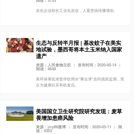
阅读：3753
农化企业助长工业化农业，人畜患病传播增加。
生态与反转半月报 | 基改蚊子在美实
地试验，墨西哥将本土玉米纳入国家
遗产
来源：人民食物主权
发布时间：2020-05-14
|
|
阅读：4648
美环保署批准暂停饮用水“莠去津”农药残留监测，民
众为健康狂买有机食品。
美国国立卫生研究院研究发现：麦草
畏增加患癌风险
来源：jrry86微博
发布时间：2020-05-11
阅
|
|
读：4353