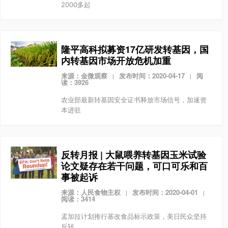
2000多起
隆平高科拟募资17亿研发转基因，国
内转基因市场开放危机加重
来源：金微观察
发布时间：2020-04-17
阅
|
|
读：3926
农业部最新转基因安全证书释放市场信号，加速资
本进驻
反转月报 | 大鼠喂养转基因玉米试验
论文疑存在若干问题，可口可乐和百
事被起诉
来源：人民食物主权
发布时间：2020-04-01
|
|
阅读：3414
孟加拉计划推行基改食品标示政策，美日民众坚持
反转。