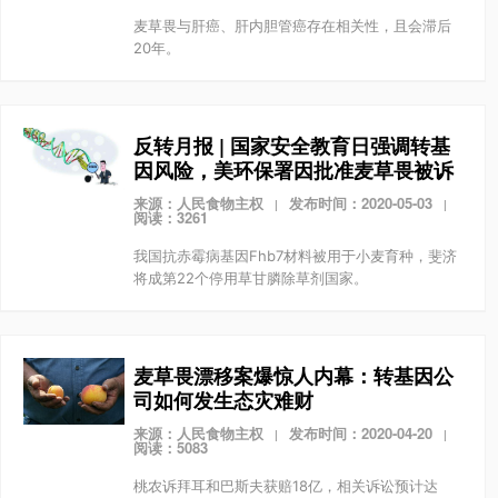
麦草畏与肝癌、肝内胆管癌存在相关性，且会滞后
20年。
反转月报 | 国家安全教育日强调转基
因风险，美环保署因批准麦草畏被诉
来源：人民食物主权
发布时间：2020-05-03
|
|
阅读：3261
我国抗赤霉病基因Fhb7材料被用于小麦育种，斐济
将成第22个停用草甘膦除草剂国家。
麦草畏漂移案爆惊人内幕：转基因公
司如何发生态灾难财
来源：人民食物主权
发布时间：2020-04-20
|
|
阅读：5083
桃农诉拜耳和巴斯夫获赔18亿，相关诉讼预计达